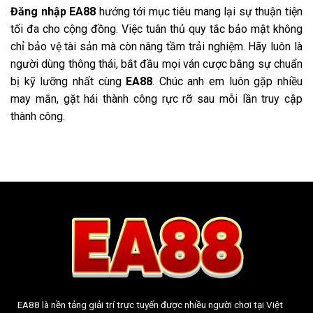
Đăng nhập EA88
hướng tới mục tiêu mang lại sự thuận tiện
tối đa cho cộng đồng. Việc tuân thủ quy tắc bảo mật không
chỉ bảo vệ tài sản mà còn nâng tầm trải nghiệm. Hãy luôn là
người dùng thông thái, bắt đầu mọi ván cược bằng sự chuẩn
bị kỹ lưỡng nhất cùng
EA88
. Chúc anh em luôn gặp nhiều
may mắn, gặt hái thành công rực rỡ sau mỗi lần truy cập
thành công.
EA88 là nền tảng giải trí trực tuyến được nhiều người chơi tại Việt