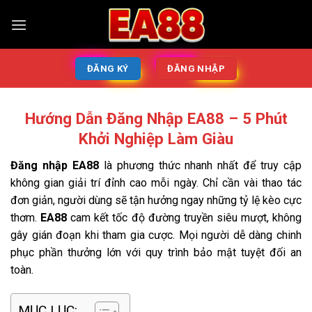
ĐĂNG KÝ
ĐĂNG NHẬP
Hướng Dẫn Đăng Nhập EA88 – 5 Phút
Khởi Nghiệp Làm Giàu
Đăng nhập EA88
là phương thức nhanh nhất để truy cập
không gian giải trí đỉnh cao mỗi ngày. Chỉ cần vài thao tác
đơn giản, người dùng sẽ tận hưởng ngay những tỷ lệ kèo cực
thơm.
EA88
cam kết tốc độ đường truyền siêu mượt, không
gây gián đoạn khi tham gia cược. Mọi người dễ dàng chinh
phục phần thưởng lớn với quy trình bảo mật tuyệt đối an
toàn.
MỤC LỤC: