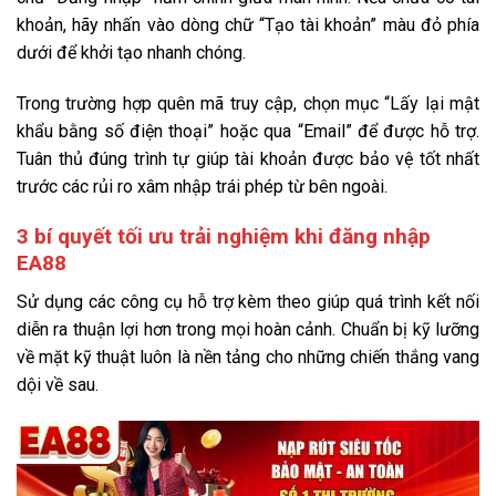
khoản, hãy nhấn vào dòng chữ “Tạo tài khoản” màu đỏ phía
dưới để khởi tạo nhanh chóng.
Trong trường hợp quên mã truy cập, chọn mục “Lấy lại mật
khẩu bằng số điện thoại” hoặc qua “Email” để được hỗ trợ.
Tuân thủ đúng trình tự giúp tài khoản được bảo vệ tốt nhất
trước các rủi ro xâm nhập trái phép từ bên ngoài.
3 bí quyết tối ưu trải nghiệm khi đăng nhập
EA88
Sử dụng các công cụ hỗ trợ kèm theo giúp quá trình kết nối
diễn ra thuận lợi hơn trong mọi hoàn cảnh. Chuẩn bị kỹ lưỡng
về mặt kỹ thuật luôn là nền tảng cho những chiến thắng vang
dội về sau.