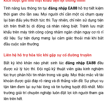
Kích hoạt ghi nhớ mật khẩu tiện lợi thông minh
Tính năng lưu thông tin tại
đăng nhập EA88
hỗ trợ tiết kiệm
thời gian cho lần sau. Mọi người chỉ cần một cú chạm quay
lại bàn đấu yêu thích tức thì. Tuy nhiên, chỉ nên sử dụng tiện
ích trên thiết bị di động cá nhân riêng biệt. Tránh lưu mật
khẩu trên máy tính công cộng nhằm ngăn chặn nguy cơ rò rỉ
dữ liệu. Sự tiện dụng mang lại cảm giác thoải mái khi bắt
đầu cuộc săn thưởng.
Liên hệ hỗ trợ hỏa tốc khi gặp sự cố đường truyền
Bất kỳ khó khăn nào phát sinh lúc
đăng nhập EA88
đều
được xử lý tức thì. Đội ngũ kỹ thuật viên giàu kinh nghiệm
túc trực phản hồi tin nhắn trong vài giây. Mọi thắc mắc về tài
khoản được giải đáp rõ ràng và đi thẳng vấn đề. Sự phục vụ
tận tâm đem lại sự hài lòng và tin tưởng tuyệt đối nhất. Môi
trường giải trí chuyên nghiệp luôn đặt lợi ích người tham gia
lên trên hết.