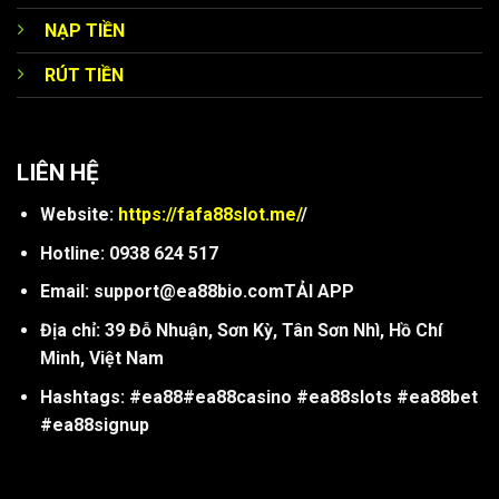
NẠP TIỀN
RÚT TIỀN
LIÊN HỆ
Website:
https://fafa88slot.me/
/
Hotline: 0938 624 517
Email:
support@ea88bio.comT
ẢI APP
Địa chỉ: 39 Đỗ Nhuận, Sơn Kỳ, Tân Sơn Nhì, Hồ Chí
Minh, Việt Nam
Hashtags: #ea88#ea88casino #ea88slots #ea88bet
#ea88signup