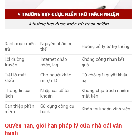
4 trường hợp được miễn trừ trách nhiệm
Danh mục miễn
Nguyên nhân cụ
Hướng xử lý từ hệ thống
trừ
thể
Lỗi đường
Internet chập
Không công nhận kết
truyền
chờn, lag
quả
Tiết lộ mật
Cho người khác
Từ chối giải quyết khiếu
khẩu
mượn ID
nại
Thông tin sai
Nhập sai số tài
Không chịu trách nhiệm
lệch
khoản
mất tiền
Can thiệp phần
Sử dụng công cụ
Khóa tài khoản vĩnh viễn
mềm
hack
Quyền hạn, giới hạn pháp lý của nhà cái vận
hành