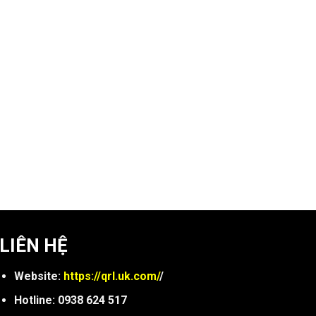
LIÊN HỆ
Website:
https://qrl.uk.com/
/
ền tải
Trò chơi nổi bật
Hotline: 0938 624 517
Baccarat Sét, Roulette