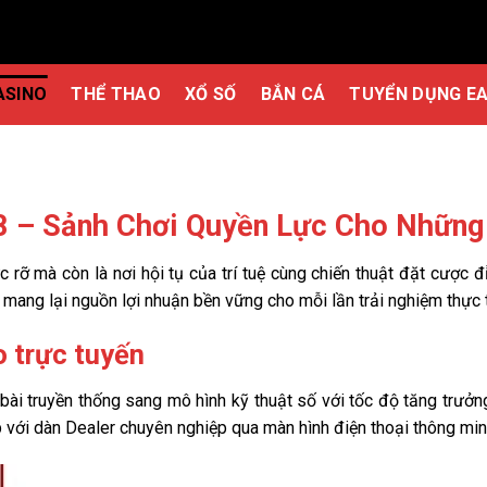
ASINO
THỂ THAO
XỔ SỐ
BẮN CÁ
TUYỂN DỤNG E
8 – Sảnh Chơi Quyền Lực Cho Những
 rỡ mà còn là nơi hội tụ của trí tuệ cùng chiến thuật đặt cược đ
, mang lại nguồn lợi nhuận bền vững cho mỗi lần trải nghiệm thực 
 trực tuyến
 bài truyền thống sang mô hình kỹ thuật số với tốc độ tăng trư
ếp với dàn Dealer chuyên nghiệp qua màn hình điện thoại thông min