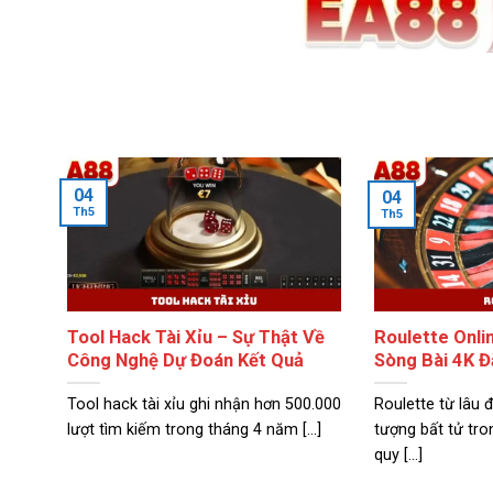
04
04
Th5
Th5
Tool Hack Tài Xỉu – Sự Thật Về
Roulette Onli
Công Nghệ Dự Đoán Kết Quả
Sòng Bài 4K 
Tool hack tài xỉu ghi nhận hơn 500.000
Roulette từ lâu 
lượt tìm kiếm trong tháng 4 năm [...]
tượng bất tử tro
quy [...]