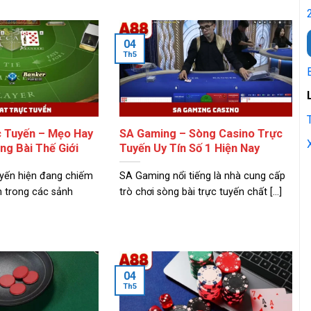
rễ cực thấp, cho phép quan sát mọi cử động của Dealer một cách 
 phấn tột độ như đang ngồi tại các sòng bài đẳng cấp bậc nhất t
04
ến 5 phút, giúp dòng vốn luôn được lưu thông linh hoạt theo nhu 
Th5
 đề thanh toán vốn thường gây phiền toái ở các nền tảng cũ.
a ra gợi ý đặt cược mang tính tham khảo cực kỳ giá trị cho mọi 
định chính xác hơn trong tình huống cân não đầy kịch tính.
hơi hay các vấn đề kỹ thuật phát sinh trong suốt quá trình trải 
c Tuyến – Mẹo Hay
SA Gaming – Sòng Casino Trực
ng Bài Thế Giới
Tuyến Uy Tín Số 1 Hiện Nay
chưa được khai phá hết trong thế giới của những vòng quay may m
uyến hiện đang chiếm
SA Gaming nổi tiếng là nhà cung cấp
y tín hàng đầu
n trong các sảnh
trò chơi sòng bài trực tuyến chất [...]
 nền tảng kỹ thuật và sự uy tín của đơn vị phát hành trò chơi. Cá
g chắc.
04
Th5