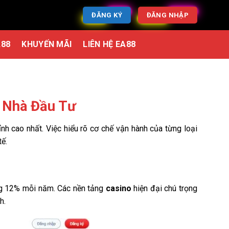
ĐĂNG KÝ
ĐĂNG NHẬP
A88
KHUYẾN MÃI
LIÊN HỆ EA88
 Nhà Đầu Tư
ỉnh cao nhất. Việc hiểu rõ cơ chế vận hành của từng loại
tế.
ởng 12% mỗi năm. Các nền tảng
casino
hiện đại chú trọng
h.