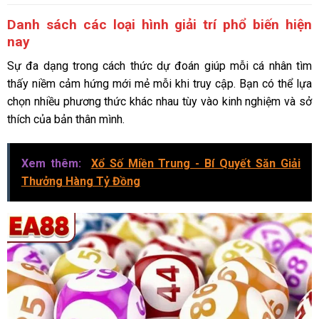
Danh sách các loại hình giải trí phổ biến hiện
nay
Sự đa dạng trong cách thức dự đoán giúp mỗi cá nhân tìm
thấy niềm cảm hứng mới mẻ mỗi khi truy cập. Bạn có thể lựa
chọn nhiều phương thức khác nhau tùy vào kinh nghiệm và sở
thích của bản thân mình.
Xem thêm:
Xổ Số Miền Trung - Bí Quyết Săn Giải
Thưởng Hàng Tỷ Đồng