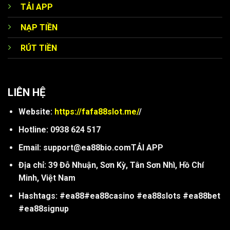
TẢI APP
NẠP TIỀN
RÚT TIỀN
LIÊN HỆ
Website:
https://fafa88slot.me/
/
Hotline: 0938 624 517
Email:
support@ea88bio.comT
ẢI APP
Địa chỉ: 39 Đỗ Nhuận, Sơn Kỳ, Tân Sơn Nhì, Hồ Chí
Minh, Việt Nam
Hashtags: #ea88#ea88casino #ea88slots #ea88bet
#ea88signup