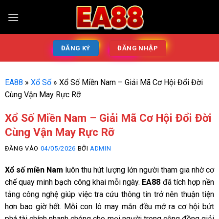
ĐĂNG KÝ
ĐĂNG NHẬP
EA88
»
Xổ Số
»
Xổ Số Miền Nam – Giải Mã Cơ Hội Đổi Đời
Cùng Vận May Rực Rỡ
Xổ Số Miền Nam – Giải Mã Cơ Hội Đổi Đời
Cùng Vận May Rực Rỡ
ĐĂNG VÀO
04/05/2026
BỞI
ADMIN
Xổ số miền Nam
luôn thu hút lượng lớn người tham gia nhờ cơ
chế quay minh bạch công khai mỗi ngày.
EA88
đã tích hợp nền
tảng công nghệ giúp việc tra cứu thông tin trở nên thuận tiện
hơn bao giờ hết. Mỗi con lô may mắn đều mở ra cơ hội bứt
phá tài chính nhanh chóng cho mọi người trong cộng đồng giải