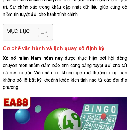
trí. Sự chính xác trong khâu cập nhật dữ liệu giúp củng cố
niềm tin tuyệt đối cho hành trình chinh.
MỤC LỤC:
Cơ chế vận hành và lịch quay số định kỳ
Xổ số miền Nam hôm nay
được thực hiện bởi hội đồng
chuyên môn nhằm đảm bảo tính công bằng tuyệt đối cho tất
cả mọi người. Việc nắm rõ khung giờ mở thưởng giúp bạn
không bỏ lỡ bất kỳ khoảnh khắc kịch tính nào từ các đài địa
phương.