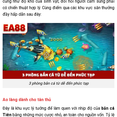
cũng như độ khó của sinh vật, đòi hỏi người cầm súng phải
có chiến thuật hợp lý. Cùng điểm qua các khu vực săn thưởng
đầy hấp dẫn sau đây:
3 phòng bắn cá từ dễ đến phức tạp
Ao làng dành cho tân thủ
Đây là khu vực lý tưởng để làm quen với nhịp độ của
bắn cá
Tiên
bằng những mức cược nhỏ, an toàn cho nguồn vốn. Tỷ lệ