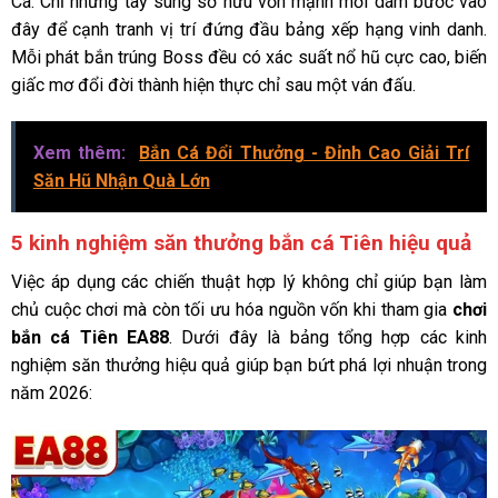
Cá. Chỉ những tay súng sở hữu vốn mạnh mới dám bước vào
đây để cạnh tranh vị trí đứng đầu bảng xếp hạng vinh danh.
Mỗi phát bắn trúng Boss đều có xác suất nổ hũ cực cao, biến
giấc mơ đổi đời thành hiện thực chỉ sau một ván đấu.
Xem thêm:
Bắn Cá Đổi Thưởng - Đỉnh Cao Giải Trí
Săn Hũ Nhận Quà Lớn
5 kinh nghiệm săn thưởng bắn cá Tiên hiệu quả
Việc áp dụng các chiến thuật hợp lý không chỉ giúp bạn làm
chủ cuộc chơi mà còn tối ưu hóa nguồn vốn khi tham gia
chơi
bắn cá Tiên EA88
. Dưới đây là bảng tổng hợp các kinh
nghiệm săn thưởng hiệu quả giúp bạn bứt phá lợi nhuận trong
năm 2026: