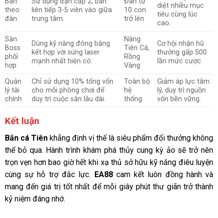
Bắn
Sử dụng đạn cấp 2, bắn
Đàn từ
diệt nhiều mục
theo
liên tiếp 3-5 viên vào giữa
10 con
tiêu cùng lúc
đàn
trung tâm.
trở lên
cao.
Săn
Nàng
Dùng kỹ năng đóng băng
Cơ hội nhận hũ
Boss
Tiên Cá,
kết hợp với súng laser
thưởng gấp 500
phối
Rồng
mạnh nhất hiện có.
lần mức cược.
hợp
Vàng
Quản
Chỉ sử dụng 10% tổng vốn
Toàn bộ
Giảm áp lực tâm
lý tài
cho mỗi phòng chơi để
hệ
lý, duy trì nguồn
chính
duy trì cuộc săn lâu dài.
thống
vốn bền vững.
Kết luận
Bắn cá Tiên
khẳng định vị thế là siêu phẩm đổi thưởng không
thể bỏ qua. Hành trình khám phá thủy cung kỳ ảo sẽ trở nên
trọn vẹn hơn bao giờ hết khi xạ thủ sở hữu kỹ năng điêu luyện
cùng sự hỗ trợ đắc lực.
EA88
cam kết luôn đồng hành và
mang đến giá trị tốt nhất để mỗi giây phút thư giãn trở thành
kỷ niệm đáng nhớ.