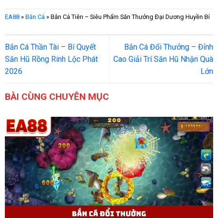
EA88
»
Bắn Cá
»
Bắn Cá Tiên – Siêu Phẩm Săn Thưởng Đại Dương Huyền Bí
Bắn Cá Thần Tài – Bí Quyết
Bắn Cá Đổi Thưởng – Đỉnh
Săn Hũ Rồng Rinh Lộc Phát
Cao Giải Trí Săn Hũ Nhận Quà
2026
Lớn
BÀI CÙNG CHUYÊN MỤC