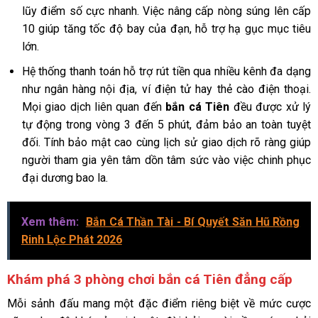
lũy điểm số cực nhanh. Việc nâng cấp nòng súng lên cấp
10 giúp tăng tốc độ bay của đạn, hỗ trợ hạ gục mục tiêu
lớn.
Hệ thống thanh toán hỗ trợ rút tiền qua nhiều kênh đa dạng
như ngân hàng nội địa, ví điện tử hay thẻ cào điện thoại.
Mọi giao dịch liên quan đến
bắn cá Tiên
đều được xử lý
tự động trong vòng 3 đến 5 phút, đảm bảo an toàn tuyệt
đối. Tính bảo mật cao cùng lịch sử giao dịch rõ ràng giúp
người tham gia yên tâm dồn tâm sức vào việc chinh phục
đại dương bao la.
Xem thêm:
Bắn Cá Thần Tài - Bí Quyết Săn Hũ Rồng
Rinh Lộc Phát 2026
Khám phá 3 phòng chơi bắn cá Tiên đẳng cấp
Mỗi sảnh đấu mang một đặc điểm riêng biệt về mức cược