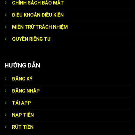
CHÍNH SÁCH BẢO MẬT
ĐIỀU KHOẢN ĐIỀU KIỆN
MIỄN TRỪ TRÁCH NHIỆM
QUYỀN RIÊNG TƯ
HƯỚNG DẪN
ĐĂNG KÝ
ĐĂNG NHẬP
TẢI APP
NẠP TIỀN
RÚT TIỀN