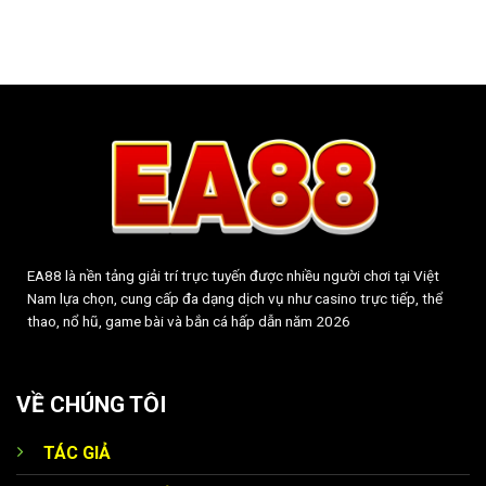
EA88 là nền tảng giải trí trực tuyến được nhiều người chơi tại Việt
Nam lựa chọn, cung cấp đa dạng dịch vụ như casino trực tiếp, thể
thao, nổ hũ, game bài và bắn cá hấp dẫn năm 2026
VỀ CHÚNG TÔI
TÁC GIẢ